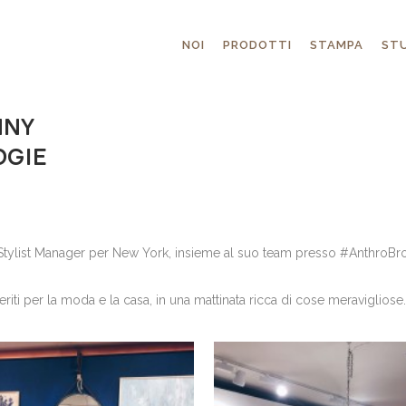
NOI
PRODOTTI
STAMPA
STU
NNY
OGIE
t Stylist Manager per New York, insieme al suo team presso #AnthroBro
eriti per la moda e la casa, in una mattinata ricca di cose meravigliose.