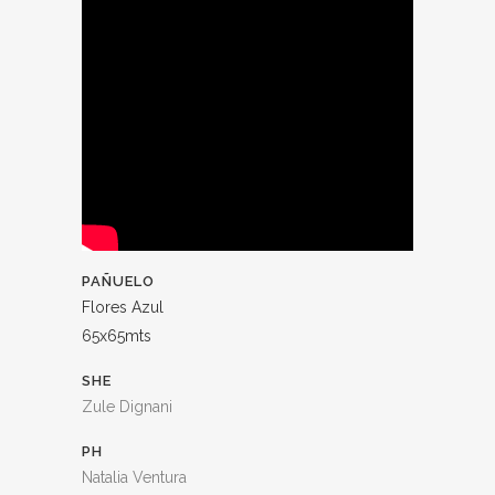
PAÑUELO
Flores Azul
65x65mts
SHE
Zule Dignani
PH
Natalia Ventura