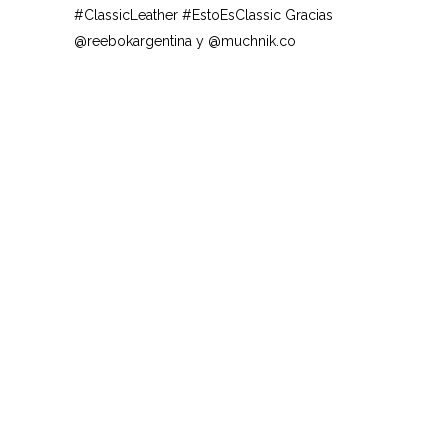
#
ClassicLeather
#
EstoEsClassic
Gracias
@reebokargentina y @muchnik.co